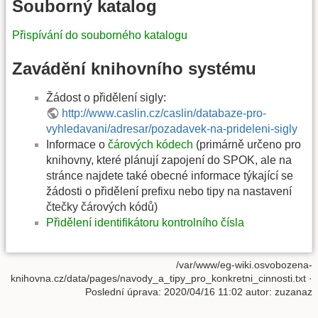
Souborný katalog
Přispívání do souborného katalogu
Zavádění knihovního systému
Žádost o přidělení sigly:
http://www.caslin.cz/caslin/databaze-pro-
vyhledavani/adresar/pozadavek-na-prideleni-sigly
Informace o
čárových kódech
(primárně určeno pro
knihovny, které plánují zapojení do SPOK, ale na
stránce najdete také obecné informace týkající se
žádosti o přidělení prefixu nebo tipy na nastavení
čtečky čárových kódů)
Přidělení identifikátoru kontrolního čísla
/var/www/eg-wiki.osvobozena-
knihovna.cz/data/pages/navody_a_tipy_pro_konkretni_cinnosti.txt
·
Poslední úprava: 2020/04/16 11:02 autor:
zuzanaz