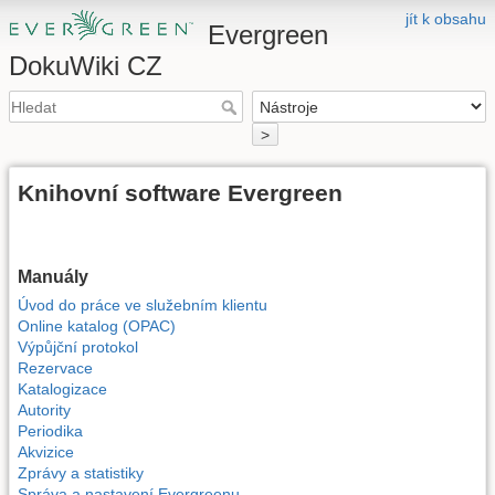
jít k obsahu
Evergreen
DokuWiki CZ
>
Knihovní software Evergreen
Manuály
Úvod do práce ve služebním klientu
Online katalog (OPAC)
Výpůjční protokol
Rezervace
Katalogizace
Autority
Periodika
Akvizice
Zprávy a statistiky
Správa a nastavení Evergreenu