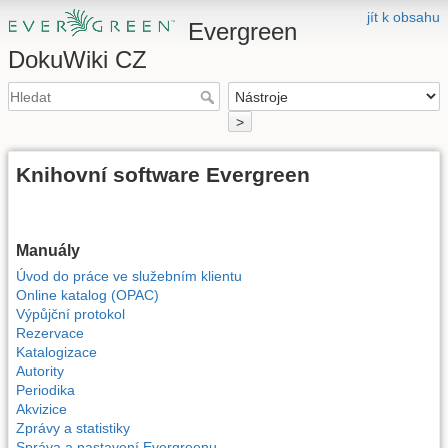
jít k obsahu
Evergreen
DokuWiki CZ
>
Knihovní software Evergreen
Manuály
Úvod do práce ve služebním klientu
Online katalog (OPAC)
Výpůjční protokol
Rezervace
Katalogizace
Autority
Periodika
Akvizice
Zprávy a statistiky
Správa a nastavení Evergreenu