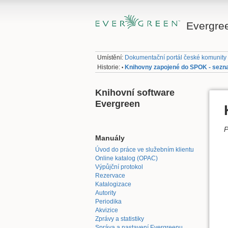
Evergre
Umístění:
Dokumentační portál české komunity
Historie:
Knihovny zapojené do SPOK - sezn
•
Knihovní software
Evergreen
P
Manuály
Úvod do práce ve služebním klientu
Online katalog (OPAC)
Výpůjční protokol
Rezervace
Katalogizace
Autority
Periodika
Akvizice
Zprávy a statistiky
Správa a nastavení Evergreenu