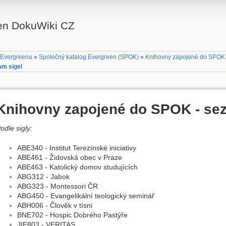
en DokuWiki CZ
 Evergreenu
»
Společný katalog Evergreen (SPOK)
»
Knihovny zapojené do SPOK 
am sigel
Knihovny zapojené do SPOK - se
odle sigly:
ABE340 - Institut Terezínské iniciativy
ABE461 - Židovská obec v Praze
ABE463 - Katolický domov studujících
ABG312 - Jabok
ABG323 - Montessori ČR
ABG450 - Evangelikální teologický seminář
ABH006 - Člověk v tísni
BNE702 - Hospic Dobrého Pastýře
JIE803 - VERITAS