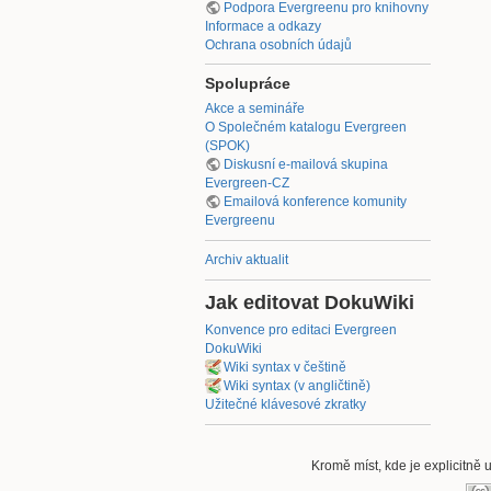
Podpora Evergreenu pro knihovny
Informace a odkazy
Ochrana osobních údajů
Spolupráce
Akce a semináře
O Společném katalogu Evergreen
(SPOK)
Diskusní e-mailová skupina
Evergreen-CZ
Emailová konference komunity
Evergreenu
Archiv aktualit
Jak editovat DokuWiki
Konvence pro editaci Evergreen
DokuWiki
Wiki syntax v češtině
Wiki syntax (v angličtině)
Užitečné klávesové zkratky
Kromě míst, kde je explicitně 