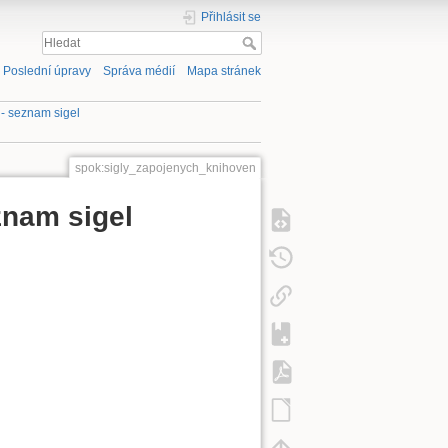
Přihlásit se
Poslední úpravy
Správa médií
Mapa stránek
- seznam sigel
spok:sigly_zapojenych_knihoven
znam sigel