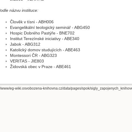
odle názvu instituce:
Člověk v tísni - ABH006
Evangelikální teologický seminář - ABG450
Hospic Dobrého Pastýře - BNE702
Institut Terezínské iniciativy - ABE340
Jabok - ABG312
Katolický domov studujících - ABE463
Montessori ČR - ABG323
VERITAS - JIE803
Židovská obec v Praze - ABE461
r/www/eg-wiki.osvobozena-knihovna.cz/data/pages/spok/sigly_zapojenych_knihove