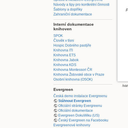
Návody a tipy pro kontkrétní činnosti
Šablony a doplňky
P
Zahraniční dokumentace
Interní dokumentace
knihoven
SPOK
Člověk v tísni
Hospic Dobrého pastýře
Knihovna ITI
Knihovna ETS
Knihovna Jabok
Knihovna KDS
Knihovna Montessori ČR
Knihovna Židovské obce v Praze
Osobní knihovna (OSOK)
/va
Evergreen
Česká demo instalace Evergreenu
Stáhnout Evergreen
Oficiální stránky Evergreenu
Oficiální dokumentace
Evergreen DokuWiku (US)
Český Evergreen na Facebooku
Evergreenové knihovny